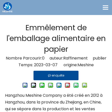
Produits
Emmêlement de
Coutume
l'emballage alimentaire en
Solutions
papier
Contact
Blogs
Nombre Parcourir:
0
auteur:Raffinement publier
Temps: 2023-03-07 origine:
Meshine
À propos de nous
enquête
Hangzhou Meshine Company a été créé en 2012 à
Hangzhou, dans la province du Zhejiang, en Chine,
qui se sépare dans la production et les ventes