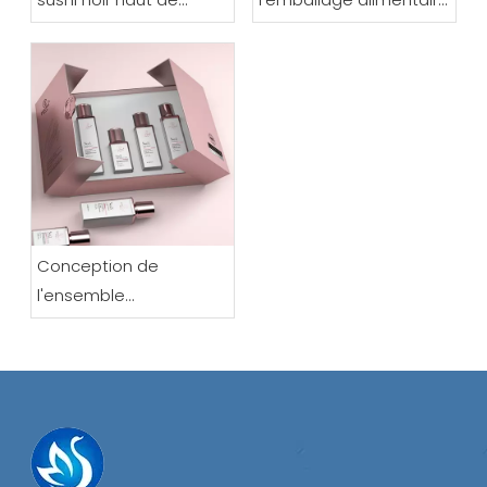
gamme
en papier
Conception de
l'ensemble
d'emballages
cosmétiques premium