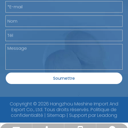
Soumettre
Copyright ©
2026
Hangzhou Meshine Import And
Export Co., Ltd. Tous droits réservés.
Politique de
confidentialité
|
Sitemap
| Support par
Leadong