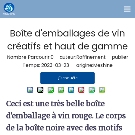
Produits
Boîte d'emballages de vin
Coutume
créatifs et haut de gamme
Solutions
Nombre Parcourir:
0
auteur:Raffinement publier
Contact
Temps: 2023-03-23 origine:
Meshine
Blogs
enquête
À propos de nous
Ceci est une très belle boîte
d'emballage à vin rouge. Le corps
de la boîte noire avec des motifs