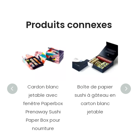
Produits connexes
Cardon blanc
Boîte de papier
Cu
jetable avec
sushi à gâteau en
Fri
fenêtre Paperbox
carton blanc
Whit
Prenaway Sushi
jetable
Pape
Paper Box pour
Biscu
nourriture
Emb
av