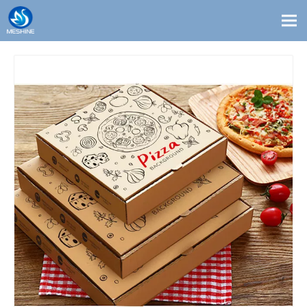
Produits
Coutume
Solutions
Contact
Blogs
À propos de nous