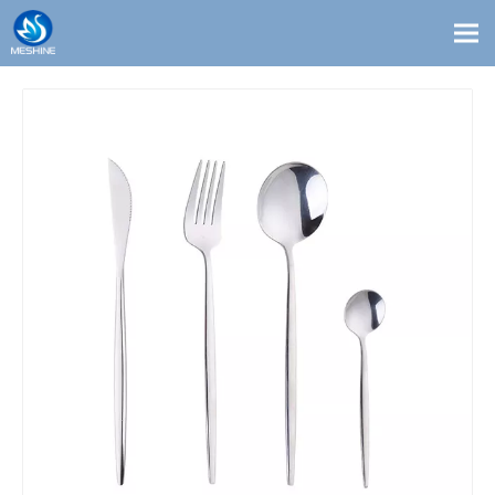
Produits
Coutume
Solutions
Contact
Blogs
À propos de nous