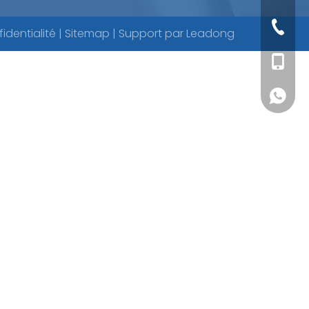
+ 86-57
fidentialité
|
Sitemap
| Support par
Leadong
+86 - 1
+86 - 1