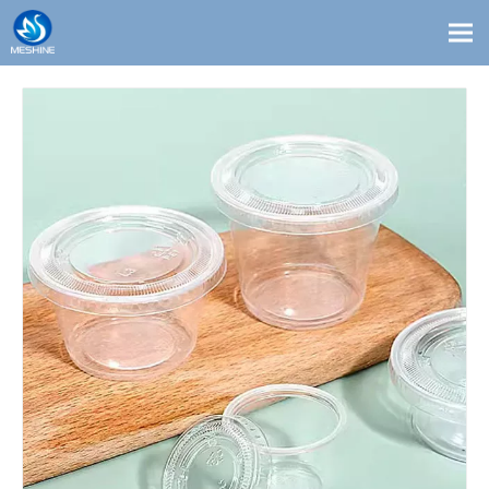
Produits
Coutume
Solutions
Contact
Blogs
À propos de nous