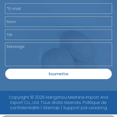
Soumettre
Copyright ©
2026
Hangzhou Meshine Import And
Export Co., Ltd. Tous droits réservés.
Politique de
confidentialité
|
Sitemap
| Support par
Leadong