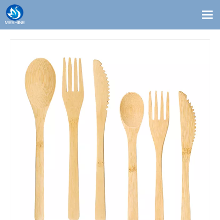
Produits
Coutume
Solutions
Contact
Blogs
À propos de nous