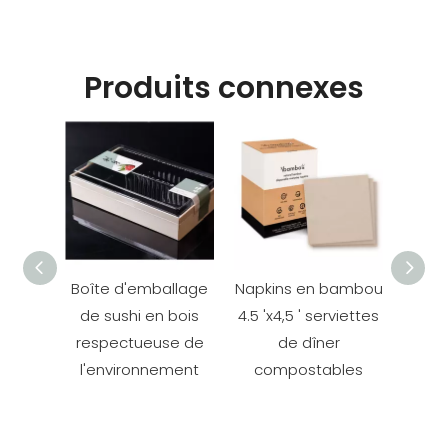
Produits connexes
Boîte d'emballage
Napkins en bambou
Se
de sushi en bois
4.5 'x4,5 ' serviettes
papie
respectueuse de
de dîner
servi
l'environnement
compostables